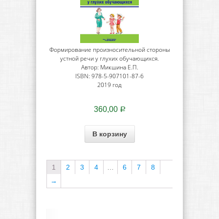
Формирование произносительной стороны
устной речи у глухих обучающихся.
Автор: Микшина Е.П.
ISBN: 978-5-907101-87-6
2019 год
360,00
Р
В корзину
1
2
3
4
…
6
7
8
→