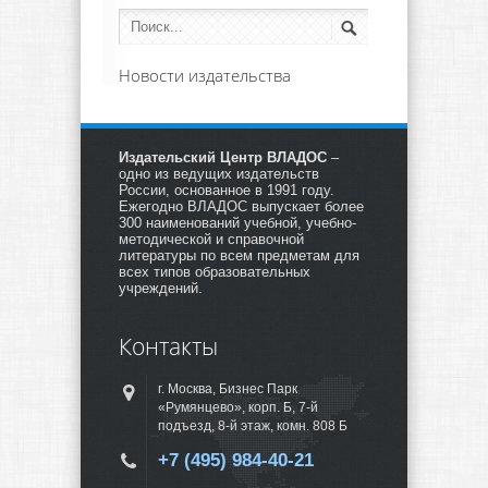
Новости издательства
Издательский Центр ВЛАДОС
–
одно из ведущих издательств
России, основанное в 1991 году.
Ежегодно ВЛАДОС выпускает более
300 наименований учебной, учебно-
методической и справочной
литературы по всем предметам для
всех типов образовательных
учреждений.
Контакты
г. Москва, Бизнес Парк
«Румянцево», корп. Б, 7-й
подъезд, 8-й этаж, комн. 808 Б
+7 (495) 984-40-21