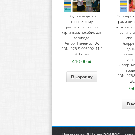
Обучение детей
Формирова
творческому
грамматич
рассказыванию по
языка и ра
картинкам: пособие для
речи: ст
логопеда.
спец
Автор: Ткаченко Т.А.
(корре
ISBN: 978-5-906992-41-3
дош
2017 год
образо
учре
410,00
Р
Автор: К
Борис
ISBN: 978-
В корзину
20
75
В к