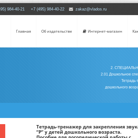
495) 984-40-21 +7 (495) 984-40-22
zakaz@vlados.ru
Главная
Об издательстве
Интернет-магазин
Ка
2. СПЕЦИАЛЬ
2.01 Дошкольное сп
Тетрадь-
дошкольного возра
Тетрадь-тренажер для закрепления звук
“Р” у детей дошкольного возраста.
Пособие для логопедической работы с