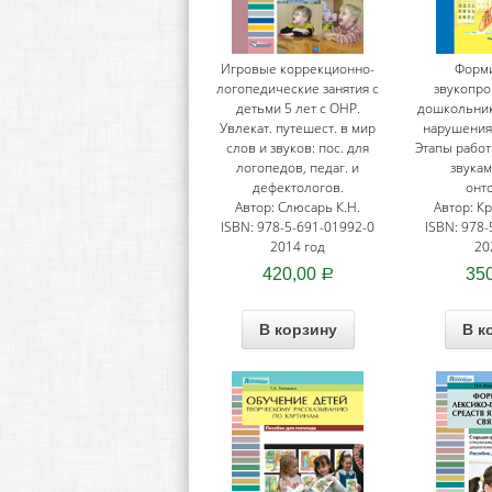
Игровые коррекционно-
Форм
логопедические занятия с
звукопро
детьми 5 лет с ОНР.
дошкольник
Увлекат. путешест. в мир
нарушениям
слов и звуков: пос. для
Этапы работ
логопедов, педаг. и
звукам
дефектологов.
онто
Автор: Слюсарь К.Н.
Автор: К
ISBN: 978-5-691-01992-0
ISBN: 978-
2014 год
20
420,00
35
Р
В корзину
В к