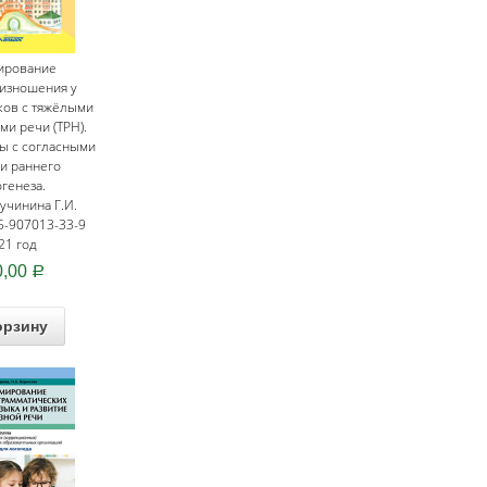
ирование
изношения у
ов с тяжёлыми
и речи (ТРН).
ы с согласными
и раннего
генеза.
ручинина Г.И.
5-907013-33-9
21 год
0,00
Р
орзину