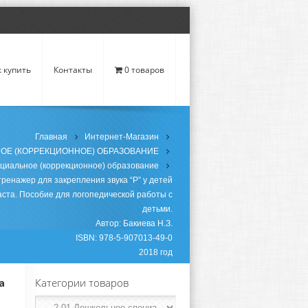
к купить
Контакты
0 товаров
Главная
Интернет-Магазин
НОЕ (КОРРЕКЦИОННОЕ) ОБРАЗОВАНИЕ
ециальное (коррекционное) образование
тренажер для закрепления звука “Р” у детей
ста. Пособие для логопедической работы с
детьми.
Автор: Бакиева Н.З.
ISBN: 978-5-907013-49-0
2018 год
а
Категории товаров