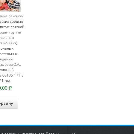
ние лексико-
еских средств
звитие связной
аршая группа
иальных
кционных)
кольных
вательных
ждений.
озырева О.А.,
ова Н.Б.
5-00136-171-8
21 год
0,00
Р
орзину