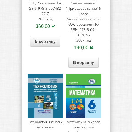
З.Н., Ивершина Н.А.
Хлебосоловой.
ISBN: 978-5-907482-
“Природоведение” 5
77-7
класс.
2022 год
Автор: Хлебосолова
О.А., Ерошина Г.Ю
360,00
Р
ISBN: 978-5-691-
01203-7
2007 год
В корзину
190,00
Р
В корзину
Технология. Основы
Математика. 6 класс:
монтажа и
учебник для