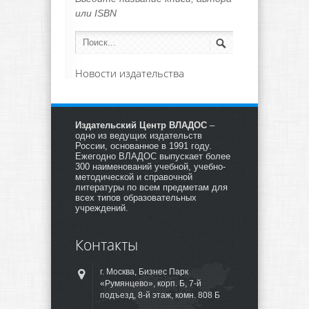
или ISBN
Новости издательства
Издательский Центр ВЛАДОС
–
одно из ведущих издательств
России, основанное в 1991 году.
Ежегодно ВЛАДОС выпускает более
300 наименований учебной, учебно-
методической и справочной
литературы по всем предметам для
всех типов образовательных
учреждений.
Контакты
г. Москва, Бизнес Парк
«Румянцево», корп. Б, 7-й
подъезд, 8-й этаж, комн. 808 Б