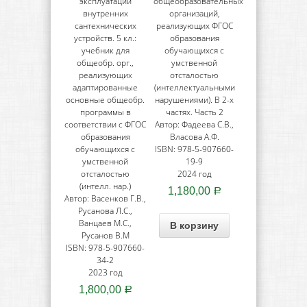
эксплуатации
общеобразовательных
внутренних
организаций,
сантехнических
реализующих ФГОС
устройств. 5 кл.:
образования
учебник для
обучающихся с
общеобр. орг.,
умственной
реализующих
отсталостью
адаптированные
(интеллектуальными
основные общеобр.
нарушениями). В 2-х
программы в
частях. Часть 2
соответствии с ФГОС
Автор: Фадеева С.В.,
образования
Власова А.Ф.
обучающихся с
ISBN: 978-5-907660-
умственной
19-9
отсталостью
2024 год
(интелл. нар.)
1,180,00
Р
Автор: Васенков Г.В.,
Русанова Л.С.,
Ванцаев М.С.,
В корзину
Русанов В.М
ISBN: 978-5-907660-
34-2
2023 год
1,800,00
Р