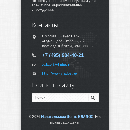
литературы по всем предметам для
всех типов образовательных
учреждений.
Контакты
г. Москва, Бизнес Парк
«Румянцево», корп. Б, 7-й
подъезд, 8-й этаж, комн. 808 Б
+7 (495) 984-40-21
zakaz@vlados.ru
http://www.vlados.ru/
Поиск по сайту
© 2026
Издательский Центр ВЛАДОС
. Все
права защищены.