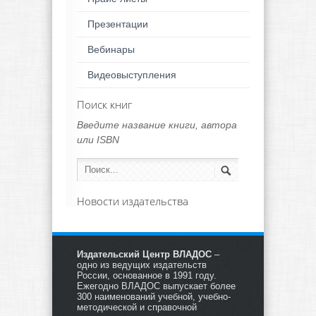
Презентации
Вебинары
Видеовыступления
Поиск книг
Введите название книги, автора
или ISBN
Новости издательства
Издательский Центр ВЛАДОС
–
одно из ведущих издательств
России, основанное в 1991 году.
Ежегодно ВЛАДОС выпускает более
300 наименований учебной, учебно-
методической и справочной