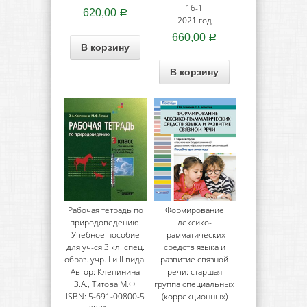
16-1
620,00
Р
2021 год
660,00
Р
В корзину
В корзину
Рабочая тетрадь по
Формирование
природоведению:
лексико-
Учебное пособие
грамматических
для уч-ся 3 кл. спец.
средств языка и
образ. учр. I и II вида.
развитие связной
Автор: Клепинина
речи: старшая
З.А., Титова М.Ф.
группа специальных
ISBN: 5-691-00800-5
(коррекционных)