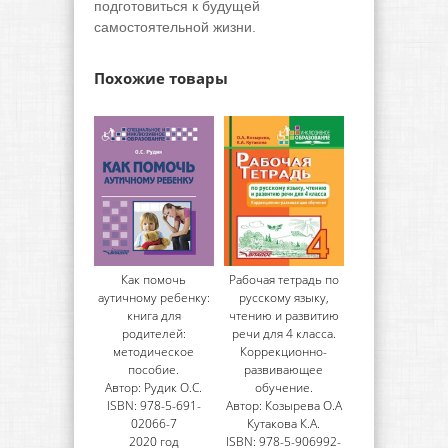
подготовиться к будущей
самостоятельной жизни.
Похожие товары
Как помочь
Рабочая тетрадь по
аутичному ребенку:
русскому языку,
книга для
чтению и развитию
родителей:
речи для 4 класса.
методическое
Коррекционно-
пособие.
развивающее
Автор: Рудик О.С.
обучение.
ISBN: 978-5-691-
Автор: Козырева О.А
02066-7
Кутакова К.А.
2020 год
ISBN: 978-5-906992-