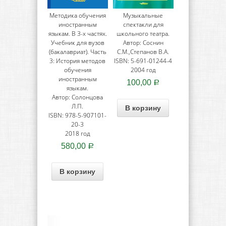
Методика обучения
Музыкальные
иностранным
спектакли для
языкам. В 3-х частях.
школьного театра.
Учебник для вузов
Автор: Соснин
(бакалавриат). Часть
С.М.,Степанов В.А.
3: История методов
ISBN: 5-691-01244-4
обучения
2004 год
иностранным
100,00
Р
языкам.
Автор: Солонцова
Л.П.
В корзину
ISBN: 978-5-907101-
20-3
2018 год
580,00
Р
В корзину