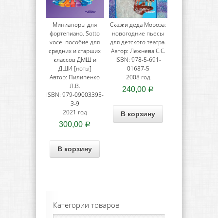
Миниатюры для
Сказки деда Мороза:
фортепиано. Sotto
новогодние пьесы
voce: пособие для
для детского театра.
средних и старших
Автор: Лежнева С.С.
классов ДМШ и
ISBN: 978-5-691-
ДШИ [ноты]
01687-5
Автор: Пилипенко
2008 год
Л.В.
240,00
Р
ISBN: 979-09003395-
3-9
2021 год
В корзину
300,00
Р
В корзину
Категории товаров