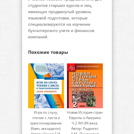
студентов старших курсов и лиц,
имеющих продвинутый уровень
языковой подготовки, которые
специализируются на изучении
бухгалтерского учета и финансов
компаний.
Похожие товары
Игра по слуху,
Новая История стран
чтение с листа и
Европы и Америки
транспонирование
Ч.2 XVI-XIX века.
(баян, аккордеон).
Автор: Родригес
Автор: Шахов Г.И.
А.М., Пономарев