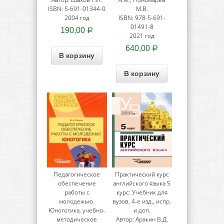
ISBN: 5-691-01344-0
М.В.
2004 год
ISBN: 978-5-691-
01491-8
190,00
Р
2021 год
640,00
Р
В корзину
В корзину
Педагогическое
Практический курс
обеспечение
английского языка 5
работы с
курс: Учебник для
молодежью.
вузов, 4-е изд., испр.
Юногогика, учебно-
и доп.
методическое
Автор: Аракин В.Д.