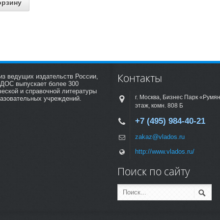
орзину
Контакты
из ведущих издательств России,
АДОС выпускает более 300
ческой и справочной литературы
г. Москва, Бизнес Парк «Румян
разовательных учреждений.
этаж, комн. 808 Б
+7 (495) 984-40-21
zakaz@vlados.ru
http://www.vlados.ru/
Поиск по сайту