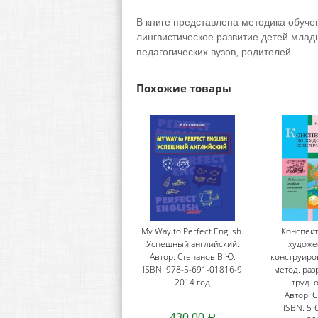
В книге представлена методика обуче
лингвистическое развитие детей млад
педагогических вузов, родителей.
Похожие товары
My Way to Perfect English.
Конспект
Успешный английский.
художе
Автор: Степанов В.Ю.
конструиров
ISBN: 978-5-691-01816-9
метод. раз
2014 год
труд. 
Автор: 
ISBN: 5-
430,00
Р