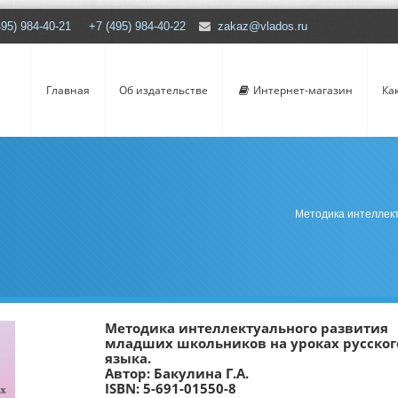
495) 984-40-21 +7 (495) 984-40-22
zakaz@vlados.ru
Главная
Об издательстве
Интернет-магазин
Ка
Методика интеллект
Методика интеллектуального развития
младших школьников на уроках русског
языка.
Автор: Бакулина Г.А.
ISBN: 5-691-01550-8