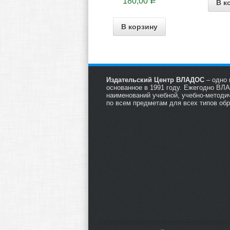
180,00
Р
В к
В корзину
Издательский Центр ВЛАДОС
– одно 
основанное в 1991 году. Ежегодно ВЛ
наименований учебной, учебно-методи
по всем предметам для всех типов об