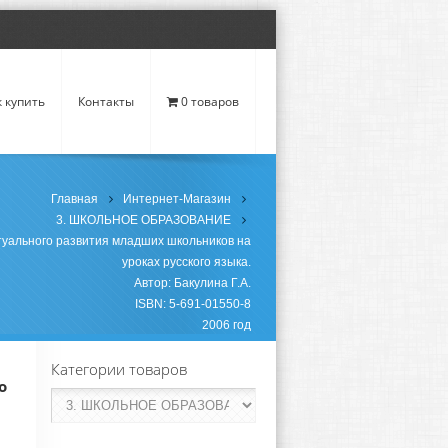
к купить
Контакты
0 товаров
Главная
Интернет-Магазин
3. ШКОЛЬНОЕ ОБРАЗОВАНИЕ
уального развития младших школьников на
уроках русского языка.
Автор: Бакулина Г.А.
ISBN: 5-691-01550-8
2006 год
Категории товаров
о