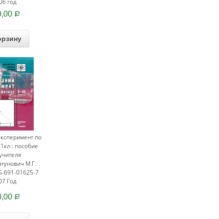
06 год
0,00
Р
орзину
ксперимент по
1кл.: пособие
учителя
втунович М.Г.
5-691-01625-7
07 Год
0,00
Р