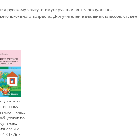
ния русскому языку, стимулирующая интеллектуально-
шего школьного возраста. Для учителей начальных классов, студен
ы уроков по
ственному
анию. 1 класс:
раб. уроков по
обучению.
Сивцева И.А.
691-01526-5