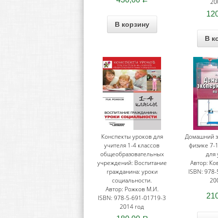
20
12
В корзину
В к
Конспекты уроков для
Домашний э
учителя 1-4 классов
физике 7-1
общеобразовательных
для 
учреждений: Воспитание
Автор: Ко
гражданина: уроки
ISBN: 978-
социальности.
20
Автор: Рожков М.И.
21
ISBN: 978-5-691-01719-3
2014 год